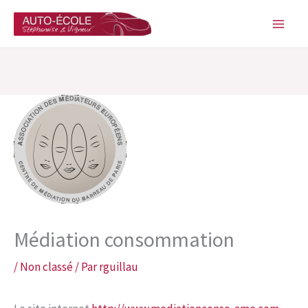
Aller
au
contenu
Médiation consommation
/
Non classé
/ Par
rguillau