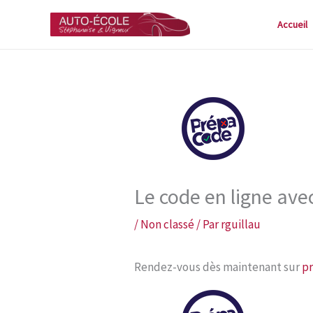
Aller
Accueil
au
contenu
Le code en ligne av
/
Non classé
/ Par
rguillau
Rendez-vous dès maintenant sur
p