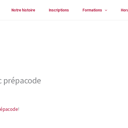
Notre histoire
Inscriptions
Formations
Hor
ec prépacode
répacode
!