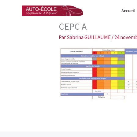
Aller
Accueil
au
contenu
CEPC A
Par
Sabrina GUILLAUME
/
24 novemb